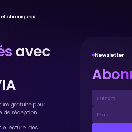
 et chroniqueur
és
avec
Newsletter
Abon
IA
re gratuite pour
e de réception.
e lecture, des