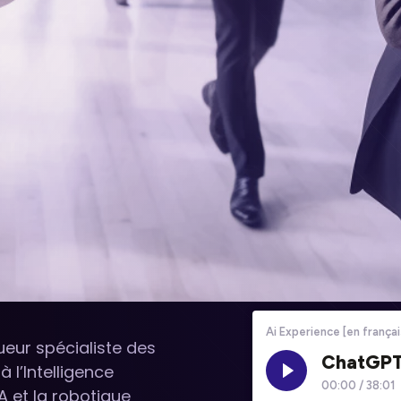
eur spécialiste des
 l’Intelligence
IA et la robotique