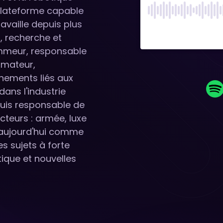
tiplateforme capable
vaille depuis plus
, recherche et
mmeur, responsable
rmateur,
nements liés aux
ans l'industrie
puis responsable de
teurs : armée, luxe
le aujourd'hui comme
es sujets à forte
otique et nouvelles