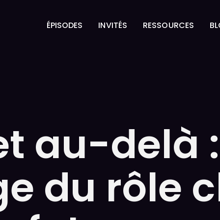
ÉPISODES
INVITÉS
RESSOURCES
B
ÉPISODES
INVITÉS
RESSOURCES
B
t au-delà :
 du rôle cl