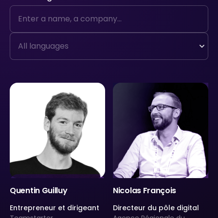
Quentin Guilluy
Nicolas François
Entrepreneur et dirigeant
Directeur du pôle digital
Teamstarter
Agence Régionale du