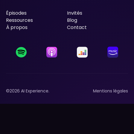
Épisodes
Invités
Épisodes
Ressources
Invités
Blog
Ressources
À propos
Blog
Contact
À propos
Contact
©
2026
AI Experience.
Mentions légales