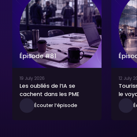
Épisode #
81
Épiso
19
July
2026
12
July
2
Les oubliés de l’IA se
Touris
cachent dans les PME
le voy
Écouter l’épisode
É