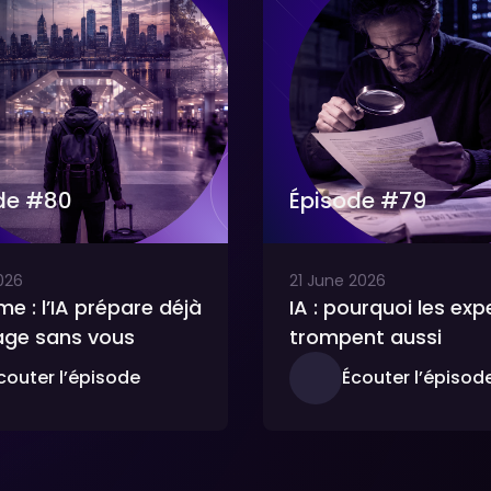
de #
80
Épisode #
79
026
21
June
2026
me : l’IA prépare déjà
IA : pourquoi les exp
age sans vous
trompent aussi
couter l’épisode
Écouter l’épisod