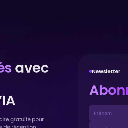
és
avec
Newsletter
Abon
IA
re gratuite pour
e de réception.