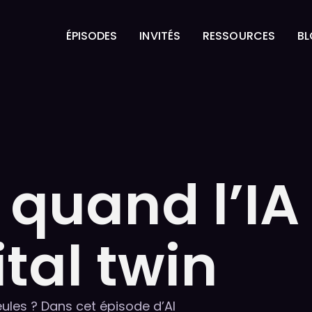
ÉPISODES
INVITÉS
RESSOURCES
B
ÉPISODES
INVITÉS
RESSOURCES
B
: quand l’I
ital twin
eules ? Dans cet épisode d’AI