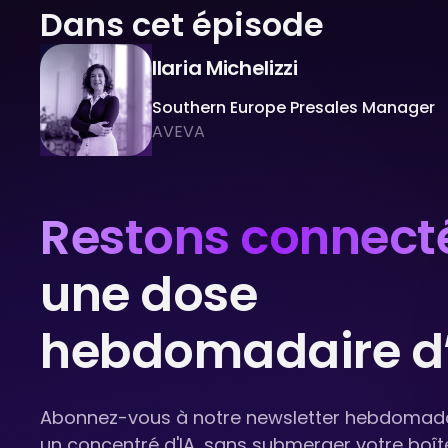
Dans cet épisode
Ilaria Michelizzi
Southern Europe Presales Manager
AVEVA
Restons connect
une dose
hebdomadaire d’
Abonnez-vous à notre newsletter hebdomadai
un concentré d'IA, sans submerger votre boît