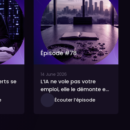
Épisode #
78
14
June
2026
erts se
L’IA ne vole pas votre
emploi, elle le démonte en
pièces
e
Écouter l’épisode