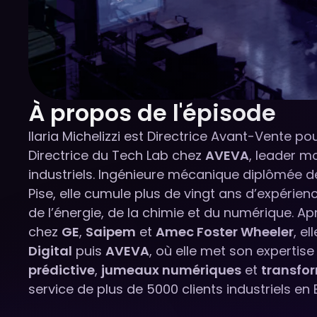
À propos de l'épisode
Ilaria Michelizzi est Directrice Avant-Vente po
Directrice du Tech Lab chez
AVEVA
, leader mo
industriels. Ingénieure mécanique diplômée de
Pise, elle cumule plus de vingt ans d’expérien
de l’énergie, de la chimie et du numérique. A
chez
GE
,
Saipem
et
Amec Foster Wheeler
, el
Digital
puis
AVEVA
, où elle met son expertis
prédictive
,
jumeaux numériques
et
transfor
service de plus de 5000 clients industriels en 