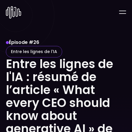
Épisode #
26
Entre les lignes de l'IA
Entre les lignes de
l'IA : résumé de
l’article « What
every CEO should
know about
generative AI » de