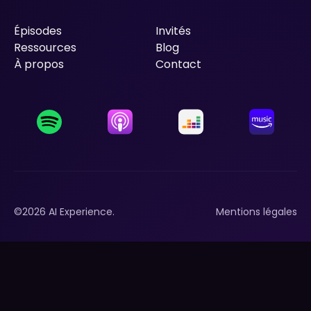
Épisodes
Invités
Épisodes
Ressources
Invités
Blog
Ressources
À propos
Blog
Contact
À propos
Contact
©
2026
AI Experience.
Mentions légales