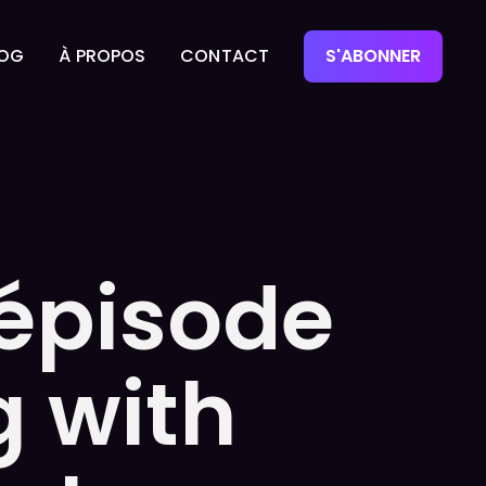
LOG
À PROPOS
CONTACT
S'ABONNER
LOG
À PROPOS
CONTACT
’épisode
g with