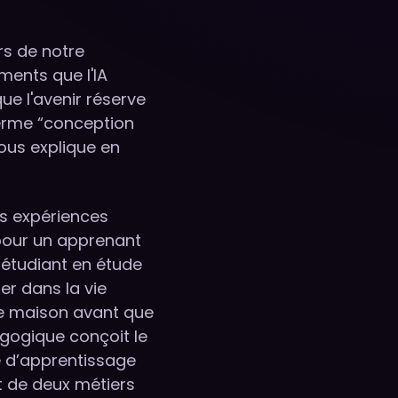
rs de notre
ments que l'IA
e l'avenir réserve
terme “conception
ous explique en
des expériences
pour un apprenant
n étudiant en étude
er dans la vie
ne maison avant que
agogique conçoit le
e d’apprentissage
git de deux métiers