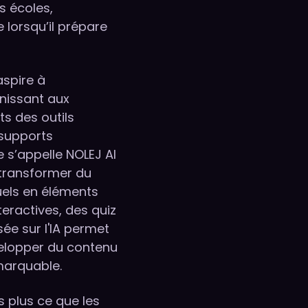
es écoles,
 lorsqu’il prépare
aspire à
rnissant aux
s des outils
 supports
e s’appelle NOLEJ AI
 transformer du
uels en éléments
eractives, des quiz
sée sur l'IA permet
velopper du contenu
marquable.
 plus ce que les