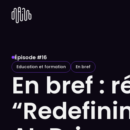
Épisode #
16
Education et formation
En bref
En bref : 
“Redefini