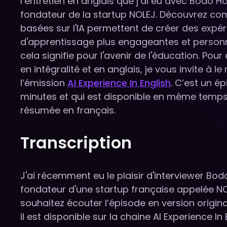
l’entretien en anglais que j’ai eu avec Bodo H
fondateur de la startup NOLEJ. Découvrez co
basées sur l'IA permettent de créer des expé
d'apprentissage plus engageantes et personn
cela signifie pour l'avenir de l'éducation. Pour
en intégralité et en anglais, je vous invite à l
l’émission
AI Experience In English
. C’est un é
minutes et qui est disponible en même temps
résumée en français.
Transcription
J'ai récemment eu le plaisir d'interviewer Bod
fondateur d'une startup française appelée NO
souhaitez écouter l’épisode en version original
il est disponible sur la chaine AI Experience In