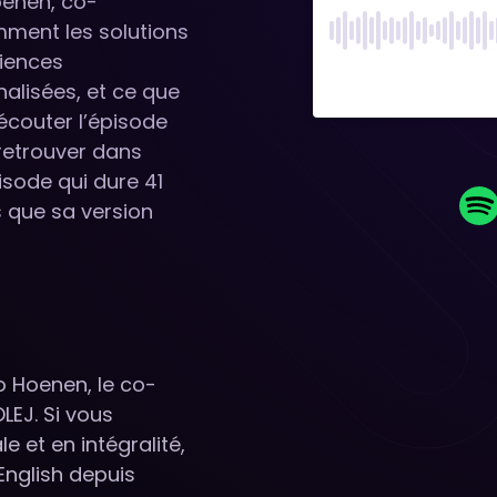
oenen, co-
mment les solutions
riences
alisées, et ce que
 écouter l’épisode
e retrouver dans
pisode qui dure 41
 que sa version
o Hoenen, le co-
LEJ. Si vous
e et en intégralité,
 English depuis